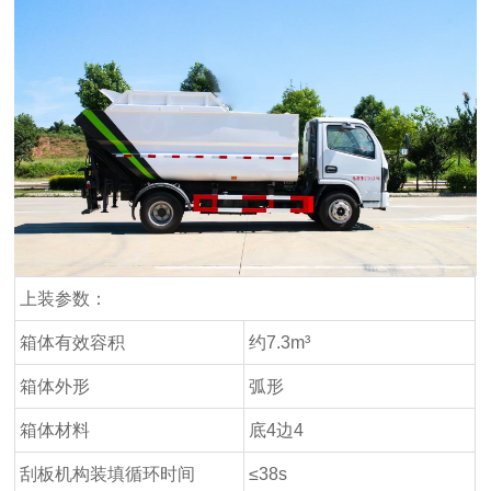
上装参数：
箱体有效容积
约7.3m³
箱体外形
弧形
箱体材料
底4边4
刮板机构装填循环时间
≤38s