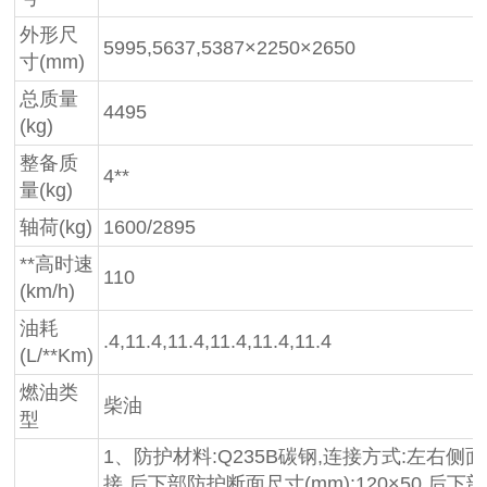
外形尺
5995,5637,5387×2250×2650
寸(mm)
总质量
4495
(kg)
整备质
4**
量(kg)
轴荷(kg)
1600/2895
**高时速
110
(km/h)
油耗
.4,11.4,11.4,11.4,11.4,11.4
(L/**Km)
燃油类
柴油
型
1、防护材料:Q235B碳钢,连接方式:左右
接,后下部防护断面尺寸(mm):120×50,后下部