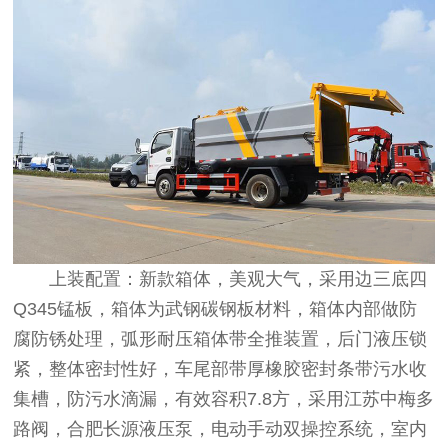
上装配置：新款箱体，美观大气，采用边三底四
Q345锰板，箱体为武钢碳钢板材料，箱体内部做防
腐防锈处理，弧形耐压箱体带全推装置，后门液压锁
紧，整体密封性好，车尾部带厚橡胶密封条带污水收
集槽，防污水滴漏，有效容积7.8方，采用江苏中梅多
路阀，合肥长源液压泵，电动手动双操控系统，室内