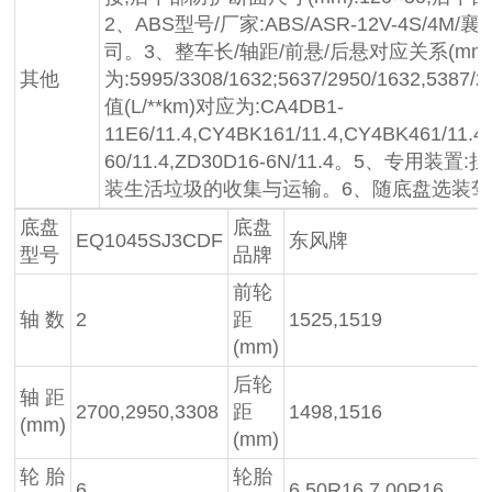
2、ABS型号/厂家:ABS/ASR-12V-4S/
司。3、整车长/轴距/前悬/后悬对应关系(mm
其他
为:5995/3308/1632;5637/2950/1632,53
值(L/**km)对应为:CA4DB1-
11E6/11.4,CY4BK161/11.4,CY4BK461/11.4
60/11.4,ZD30D16-6N/11.4。5、专
装生活垃圾的收集与运输。6、随底盘选装
底盘
底盘
EQ1045SJ3CDF
东风牌
型号
品牌
前轮
轴 数
2
距
1525,1519
(mm)
后轮
轴 距
2700,2950,3308
距
1498,1516
(mm)
(mm)
轮 胎
轮胎
6
6.50R16,7.00R16